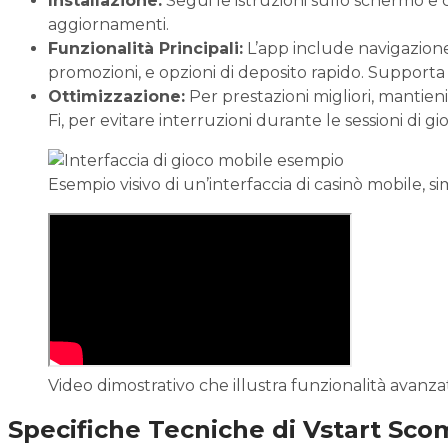
Installazione:
Segui le istruzioni sullo schermo e 
aggiornamenti.
Funzionalità Principali:
L’app include navigazione
promozioni, e opzioni di deposito rapido. Supporta 
Ottimizzazione:
Per prestazioni migliori, mantien
Fi, per evitare interruzioni durante le sessioni di gi
Esempio visivo di un’interfaccia di casinò mobile, 
Video dimostrativo che illustra funzionalità avanz
Specifiche Tecniche di Vstart Sc