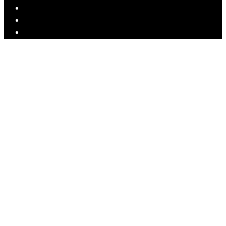
CURSOS
GALERIA
CONTATO