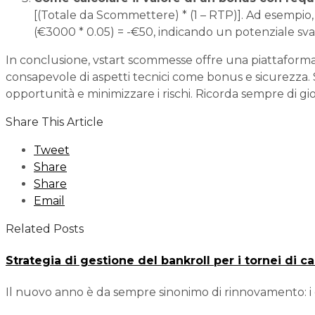
[(Totale da Scommettere) * (1 – RTP)]. Ad esempi
(€3000 * 0.05) = -€50, indicando un potenziale sv
In conclusione, vstart scommesse offre una piattaforma
consapevole di aspetti tecnici come bonus e sicurezza.
opportunità e minimizzare i rischi. Ricorda sempre di gi
Share This Article
Tweet
Share
Share
Email
Related Posts
Strategia di gestione del bankroll per i tornei di c
Il nuovo anno è da sempre sinonimo di rinnovamento: i g