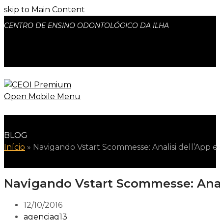
skip to Main Content
CENTRO DE ENSINO ODONTOLÓGICO DA ILHA
facebook
instagram
Open Mobile Menu
BLOG
Início
»
Navigando Vstart Scommesse: Analisi dell’App e 
Navigando Vstart Scommesse: Anali
12/10/2016
agenciag13