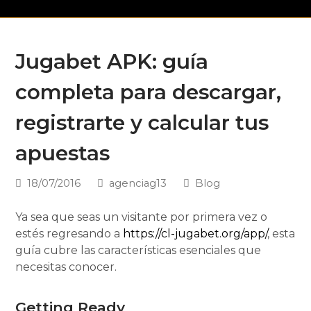
Jugabet APK: guía
completa para descargar,
registrarte y calcular tus
apuestas
18/07/2016
agenciag13
Blog
Ya sea que seas un visitante por primera vez o
estés regresando a
https://cl-jugabet.org/app/
, esta
guía cubre las características esenciales que
necesitas conocer.
Getting Ready