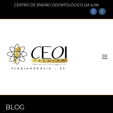
CENTRO DE ENSINO ODONTOLÓGICO DA ILHA
facebook
inst
O
M
M
BLOG