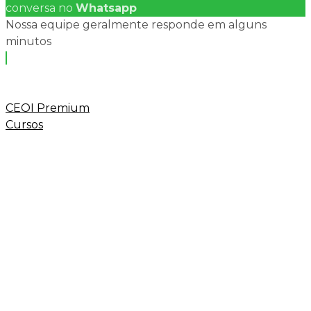
conversa no
Whatsapp
Nossa equipe geralmente responde em alguns
minutos
CEOI Premium
Cursos