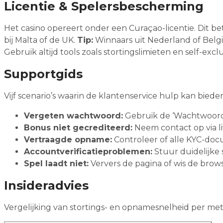
Licentie & Spelersbescherming
Het casino opereert onder een Curaçao-licentie. Dit b
bij Malta of de UK.
Tip:
Winnaars uit Nederland of België
Gebruik altijd tools zoals stortingslimieten en self-exc
Supportgids
Vijf scenario’s waarin de klantenservice hulp kan biede
Vergeten wachtwoord:
Gebruik de ‘Wachtwoord v
Bonus niet gecrediteerd:
Neem contact op via l
Vertraagde opname:
Controleer of alle KYC-docu
Accountverificatieproblemen:
Stuur duidelijke s
Spel laadt niet:
Ververs de pagina of wis de bro
Insideradvies
Vergelijking van stortings- en opnamesnelheid per me