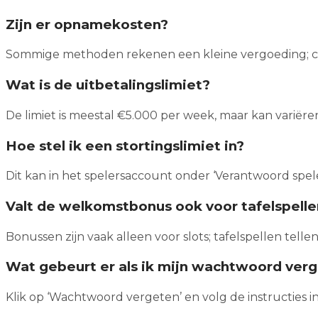
Zijn er opnamekosten?
Sommige methoden rekenen een kleine vergoeding; c
Wat is de uitbetalingslimiet?
De limiet is meestal €5.000 per week, maar kan variëren
Hoe stel ik een stortingslimiet in?
Dit kan in het spelersaccount onder ‘Verantwoord spele
Valt de welkomstbonus ook voor tafelspelle
Bonussen zijn vaak alleen voor slots; tafelspellen tell
Wat gebeurt er als ik mijn wachtwoord ver
Klik op ‘Wachtwoord vergeten’ en volg de instructies in