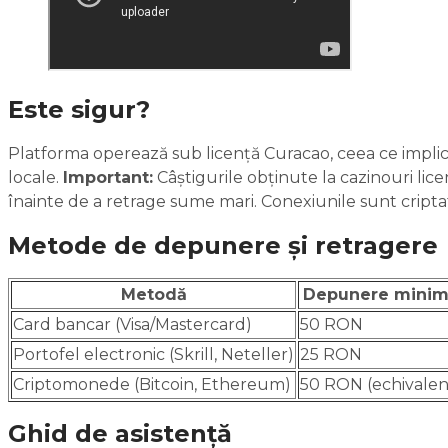
Este sigur?
Platforma operează sub licență Curacao, ceea ce implic
locale.
Important:
Câștigurile obținute la cazinouri licen
înainte de a retrage sume mari. Conexiunile sunt criptat
Metode de depunere și retragere
Metodă
Depunere mini
Card bancar (Visa/Mastercard)
50 RON
Portofel electronic (Skrill, Neteller)
25 RON
Criptomonede (Bitcoin, Ethereum)
50 RON (echivalen
Ghid de asistență