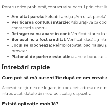
Pentru orice problemă, contactați suportul prin chat live
Am uitat parola:
Folosiți funcția „Am uitat parola”
Verificarea contului întârzie:
Asigurați-vă că doc
contactați suportul.
Retragerea nu apare în cont:
Verificați starea în
Bonusul nu a fost creditat:
Verificați dacă ați i
Jocul se blochează:
Reîmprospătați pagina sau ște
browser.
Plafonul de pariere este atins:
Unele bonusuri au
Întrebări rapide
Cum pot să mă autentific după ce am creat 
Accesați secțiunea de logare, introduceți adresa de e-mai
introduceți datele din nou pe același dispozitiv.
Există aplicație mobilă?