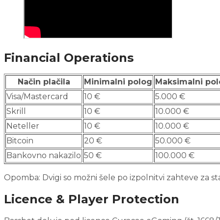
Financial Operations
Način plačila
Minimalni polog
Maksimalni po
Visa/Mastercard
10 €
5.000 €
Skrill
10 €
10.000 €
Neteller
10 €
10.000 €
Bitcoin
20 €
50.000 €
Bankovno nakazilo
50 €
100.000 €
Opomba: Dvigi so možni šele po izpolnitvi zahteve za sta
Licence & Player Protection