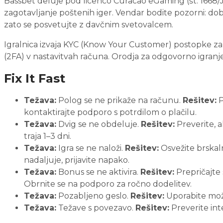
Bassbet deluje pod licenco Curacao eGaming (št. 1668/J
zagotavljanje poštenih iger. Vendar bodite pozorni: dob
zato se posvetujte z davčnim svetovalcem.
Igralnica izvaja KYC (Know Your Customer) postopke za
(2FA) v nastavitvah računa. Orodja za odgovorno igranje
Fix It Fast
Težava:
Polog se ne prikaže na računu.
Rešitev:
P
kontaktirajte podporo s potrdilom o plačilu.
Težava:
Dvig se ne obdeluje.
Rešitev:
Preverite, a
traja 1–3 dni.
Težava:
Igra se ne naloži.
Rešitev:
Osvežite brskaln
nadaljuje, prijavite napako.
Težava:
Bonus se ne aktivira.
Rešitev:
Prepričajte 
Obrnite se na podporo za ročno dodelitev.
Težava:
Pozabljeno geslo.
Rešitev:
Uporabite možn
Težava:
Težave s povezavo.
Rešitev:
Preverite int