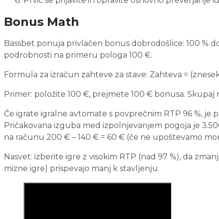
Prvič se prijavite in opravite osnovno preverjanje i
Bonus Math
Bassbet ponuja privlačen bonus dobrodošlice: 100 % d
podrobnosti na primeru pologa 100 €.
Formula za izračun zahteve za stave: Zahteva = (znesek 
Primer: položite 100 €, prejmete 100 € bonusa. Skupaj n
Če igrate igralne avtomate s povprečnim RTP 96 %, je pr
Pričakovana izguba med izpolnjevanjem pogoja je 3.500 
na računu 200 € – 140 € = 60 € (če ne upoštevamo mor
Nasvet: izberite igre z visokim RTP (nad 97 %), da zman
mizne igre) prispevajo manj k stavljenju.