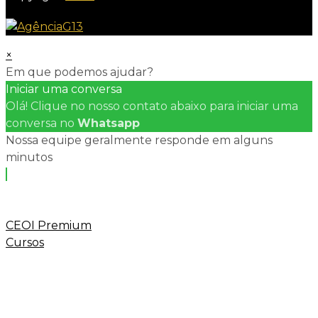
×
Em que podemos ajudar?
Iniciar uma conversa
Olá! Clique no nosso contato abaixo para iniciar uma
conversa no
Whatsapp
Nossa equipe geralmente responde em alguns
minutos
CEOI Premium
Cursos