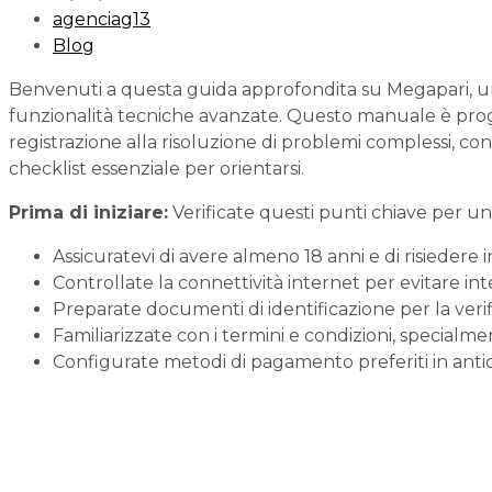
agenciag13
Blog
Benvenuti a questa guida approfondita su Megapari, un
funzionalità tecniche avanzate. Questo manuale è proge
registrazione alla risoluzione di problemi complessi, con
checklist essenziale per orientarsi.
Prima di iniziare:
Verificate questi punti chiave per u
Assicuratevi di avere almeno 18 anni e di risiedere 
Controllate la connettività internet per evitare int
Preparate documenti di identificazione per la verifi
Familiarizzate con i termini e condizioni, special
Configurate metodi di pagamento preferiti in antici