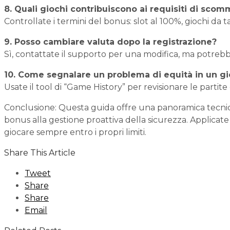
8. Quali giochi contribuiscono ai requisiti di sco
Controllate i termini del bonus: slot al 100%, giochi da 
9. Posso cambiare valuta dopo la registrazione?
Sì, contattate il supporto per una modifica, ma potrebb
10. Come segnalare un problema di equità in un g
Usate il tool di “Game History” per revisionare le partit
Conclusione: Questa guida offre una panoramica tecnic
bonus alla gestione proattiva della sicurezza. Applicate i
giocare sempre entro i propri limiti.
Share This Article
Tweet
Share
Share
Email