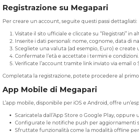
Registrazione su Megapari
Per creare un account, seguite questi passi dettagliati:
Visitate il sito ufficiale e cliccate su “Registrati” in a
Inserite i dati personali: nome, cognome, data di na
Scegliete una valuta (ad esempio, Euro) e create u
Confermate l’età e accettate i termini e condizioni.
Verificate l’account tramite link inviato via email o
Completata la registrazione, potete procedere al prim
App Mobile di Megapari
L’app mobile, disponibile per iOS e Android, offre un’esp
Scaricatela dall’App Store o Google Play, oppure us
Configurate le notifiche push per aggiornamenti s
Sfruttate funzionalità come la modalità offline p