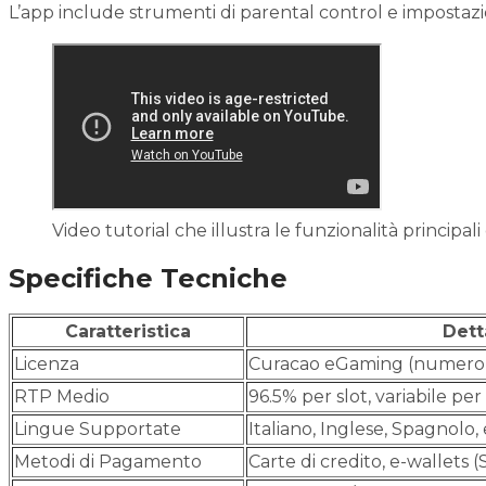
L’app include strumenti di parental control e impostazio
Video tutorial che illustra le funzionalità principal
Specifiche Tecniche
Caratteristica
Dett
Licenza
Curacao eGaming (numero
RTP Medio
96.5% per slot, variabile per
Lingue Supportate
Italiano, Inglese, Spagnolo, 
Metodi di Pagamento
Carte di credito, e-wallets (S