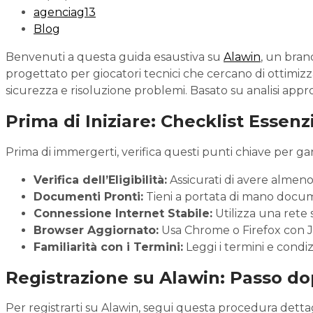
agenciag13
Blog
Benvenuti a questa guida esaustiva su
Alawin
, un bran
progettato per giocatori tecnici che cercano di ottimiz
sicurezza e risoluzione problemi. Basato su analisi appr
Prima di Iniziare: Checklist Essenz
Prima di immergerti, verifica questi punti chiave per g
Verifica dell’Eligibilità:
Assicurati di avere almeno
Documenti Pronti:
Tieni a portata di mano docume
Connessione Internet Stabile:
Utilizza una rete 
Browser Aggiornato:
Usa Chrome o Firefox con Jav
Familiarità con i Termini:
Leggi i termini e condizi
Registrazione su Alawin: Passo d
Per registrarti su Alawin, segui questa procedura dettag