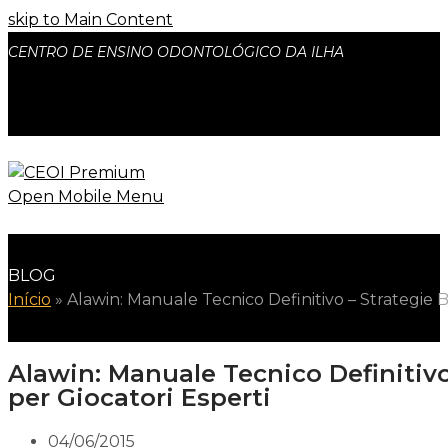
skip to Main Content
CENTRO DE ENSINO ODONTOLÓGICO DA ILHA
facebook
instagram
Open Mobile Menu
BLOG
Início
»
Alawin: Manuale Tecnico Definitivo – Strategie 
Alawin: Manuale Tecnico Definitiv
per Giocatori Esperti
04/06/2015