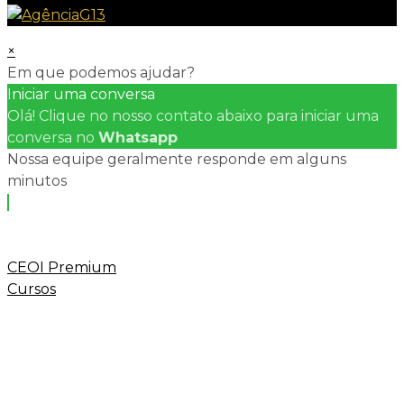
×
Em que podemos ajudar?
Iniciar uma conversa
Olá! Clique no nosso contato abaixo para iniciar uma
conversa no
Whatsapp
Nossa equipe geralmente responde em alguns
minutos
CEOI Premium
Cursos