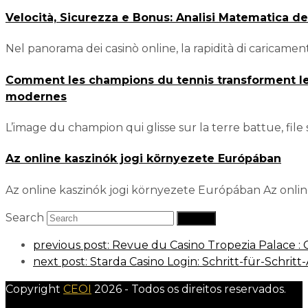
Velocità, Sicurezza e Bonus: Analisi Matematica de
Nel panorama dei casinò online, la rapidità di caricame
Comment les champions du tennis transforment leu
modernes
L’image du champion qui glisse sur la terre battue, file
Az online kaszinók jogi környezete Európában
Az online kaszinók jogi környezete Európában Az onl
Search
Submit
previous post:
Revue du Casino Tropezia Palace : G
next post:
Starda Casino Login: Schritt-für-Schrit
Copyright
CEOI
2026 - Todos os direitos reservados.